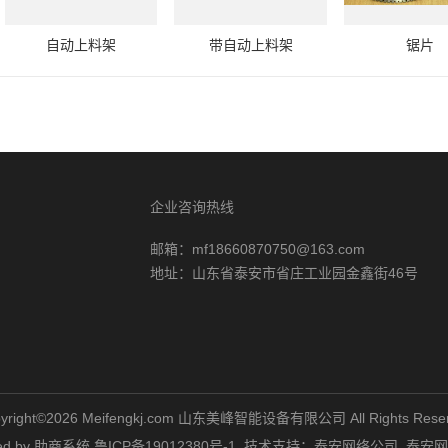
自动上料架
带自动上料架
锯片
企业咨询热线
邮箱：mf18660870750@163.com
地址：山东省泰安市省庄工业园金鑫街46号
yright©2026 Meifengkj.com 山东美峰智能设备有限公司 All Rights Rese
d by
助商系统
鲁ICP备19012380号-1
技术支持：
泰安网络公司
泰安网