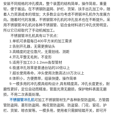
安装不同规格的冲孔模具，整个装置的结构简单，操作简易，重量
轻，便于搬运。在不锈钢防盗网、护栏、货架、扶手出孔加工中，随
着人力资源成本的增加；大多数企业均考虑不锈钢冲孔机作为发展方
向。随着时代的发展，不锈钢管冲孔机的冲孔技术也在不断提升。采
用不锈钢管冲孔机对各种不锈钢管、铝合金材料进行冲孔优势明显，
所以它已经取代了手动机械加工。
不锈钢管冲孔机具有以下优点：
1.单机可承载每日400平方米的加工需求
2.告别开孔器，无需更换钻头
3.高精度的定位靠尺，无需划线、测距
4.开孔平整无毛刺，不变形
5.适用于加工0.2-1.2mm各型管材
6.极速冲孔效率是普通台钻的10倍以上
7.超长使用寿命，冲头使用次数高达10万次以上
8.体积小，方便携带，组装快捷，操作简单
9.一模多用的冲孔模具结构设计,具有精度高，冲孔长度更长，耐
磨性更好，定位自动而精准，管面光滑无磨损，保护物料表面无磨
损，不用二次表面处理。
不锈钢管冲孔机
可加工不锈钢管材生产各种新型防盗网，方管圆
管防盗网、菱形防盗网、梅花管防盗网、防盗窗、门花、窗花、护
栏、货架、晾衣架等。一模多用，使用者只需脚轻踏开关，即可开