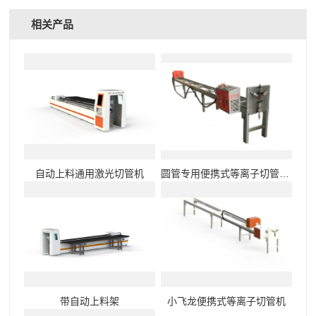
相关产品
自动上料通用激光切管机
圆管专用便携式等离子切管机Φ19-φ97型号
带自动上料架
小飞龙便携式等离子切管机