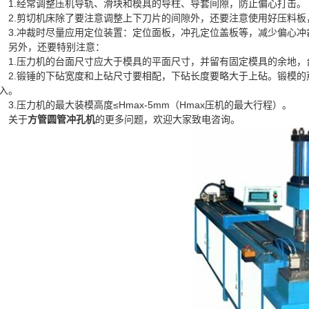
1.
经常调整压机导轨、滑块和模具的导柱、导套间隙，防止偏心打击。
2.
剪切机床除了要注意调整上下刀片的间隙外，还要注意使用好压料板
3.
冲裁时尽量应用定位装置：定位面板，冲孔定位盖板等，减少偏心冲
另外，还要特别注意：
1.
压力机的台面尺寸应大于模具的平面尺寸，并留有固定模具的余地，
2.
锻锤的下砧宽度和上砧尺寸要相配，下砧长度要略大于上砧。锻模的
入。
3.
压力机的最大装模高度≤
Hmax-5mm
（
Hmax
压机的最大行程）。
关于
方管圆管冲孔机
的更多问题，欢迎大家致电咨询。