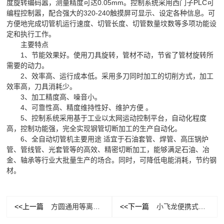
度旋转编码嚣，测量精度可达0.05mm。控制系统采用西门子PLC可
编程控制嚣，配合强大的320-240触摸屏可显示、设定各种信息。可
方便地完成切管机运行速度、切管长度、切管数量坟数等多项功能设
定和执行工作。
主要特点
1、节能效果好。使用刀具旋转，管材不动，节省了管材旋转所
需要的动力。
2、效率高、运行成本低。采用多刀同时加工的切削方式，加工
效率高，刀具消耗少。
3、加工精度高、噪音小。
4、可靠性高、精度维持性好、维护方便 。
5、控制系统采用基于工业以太网运动控制平台，自动化程度
高，控制功能强，完全实现钢管切断加工的生产自动化。
6、全自动切管机主要用途 适宜于石油套管、焊管、高压锅炉
管、管线管、光套管等的高效、精密切断加工，能够满足石油、冶
金、轴承等行业大批量生产的场合。同时，可降低电能消耗，节约钢
材。
<<上一篇
方圆通用等离子切割设备
<<下一篇
小飞龙便携式等离子切管机