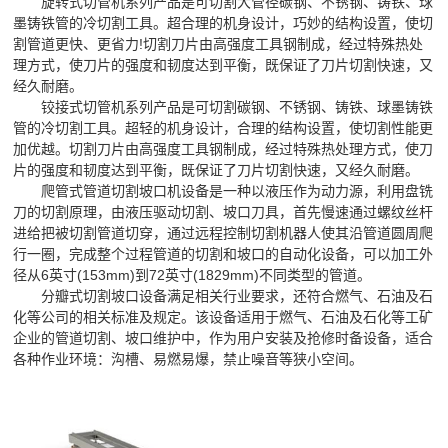
旋转式切管机系列产品是可切割大管径碳钢、不锈钢、铸铁、球
墨铸铁管的冷切割工具。超合理的机身设计，巧妙的结构设置，使切
割管道更快、更省力!切割刀片由高强度工具钢制成，经过特殊热处
理方式，使刀片的强度和韧度达到平衡，既保证了刀片切割快速，又
经久耐磨。
铰接式切管机系列产品是可切割碳钢、不锈钢、铸铁、球墨铸铁
管的冷切割工具。超轻的机身设计，合理的结构设置，使切割性能更
加优越。切割刀片由高强度工具钢制成，经过特殊热处理方式，使刀
片的强度和韧度达到平衡，既保证了刀片切割快速，又经久耐磨。
爬管式管道切割坡口机设备是一种以液压作为动力源，利用盘铣
刀的切割原理，由液压驱动切割、坡口刀具，首先慢速通过螺纹丝杆
进给把被切割管道切穿，通过远程控制切割机器人使其沿管道圆周爬
行一圈，完成整个过程管道的切割和坡口的自动化设备，可以加工外
径从6英寸(153mm)到72英寸(1829mm)不同类型的管道。
分瓣式切割坡口设备满足相关行业要求，还符合燃气、石油及石
化等公司的相关标准及规定。该设备适用于燃气、石油及石化等工矿
企业的管道切割、坡口维护中，作为用户安装及抢修时备设备，适合
各种作业环境：沟槽、易燃易爆，禁止噪音等狭小空间。