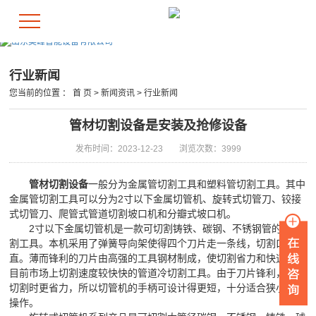
行业新闻
您当前的位置 ：
首 页
>
新闻资讯
>
行业新闻
管材切割设备是安装及抢修设备
发布时间：2023-12-23
浏览次数：3999
管材切割设备
一般分为金属管切割工具和塑料管切割工具。其中
金属管切割工具可以分为2寸以下金属切管机、旋转式切管刀、铰接
式切管刀、爬管式管道切割坡口机和分瓣式坡口机。
2寸以下金属切管机是一款可切割铸铁、碳钢、不锈钢管的冷切
割工具。本机采用了弹簧导向架使得四个刀片走一条线，切割口笔
直。薄而锋利的刀片由高强的工具钢材制成，使切割省力和快速，是
目前市场上切割速度较快快的管道冷切割工具。由于刀片锋利，使得
切割时更省力，所以切管机的手柄可设计得更短，十分适合狭小空间
操作。