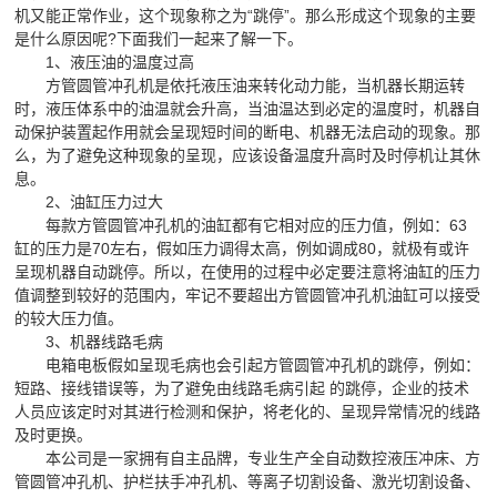
机又能正常作业，这个现象称之为“跳停”。那么形成这个现象的主要
是什么原因呢?下面我们一起来了解一下。
1、液压油的温度过高
方管圆管冲孔机是依托液压油来转化动力能，当机器长期运转
时，液压体系中的油温就会升高，当油温达到必定的温度时，机器自
动保护装置起作用就会呈现短时间的断电、机器无法启动的现象。那
么，为了避免这种现象的呈现，应该设备温度升高时及时停机让其休
息。
2、油缸压力过大
每款
方管
圆管冲孔机的油缸都有它相对应的压力值，例如：63
缸的压力是70左右，假如压力调得太高，例如调成80，就极有或许
呈现机器自动跳停。所以，在使用的过程中必定要注意将油缸的压力
值调整到较好的范围内，牢记不要超出
方管
圆管冲孔机油缸可以接受
的较大压力值。
3、机器线路毛病
电箱电板假如呈现毛病也会引起
方管
圆管冲孔机的跳停，例如：
短路、接线错误等，为了避免由线路毛病引起 的跳停，企业的技术
人员应该定时对其进行检测和保护，将老化的、呈现异常情况的线路
及时更换。
本公司是一家拥有自主品牌，专业生产全自动数控液压冲床、方
管圆管冲孔机、护栏扶手冲孔机、等离子切割设备、激光切割设备、